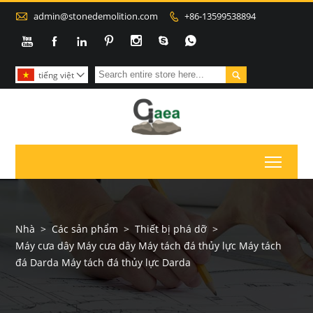

admin@stonedemolition.com
+86-13599538894









tiếng việt

Toggl
Nhà
>
Các sản phẩm
>
Thiết bị phá dỡ
>
Máy cưa dây Máy cưa dây Máy tách đá thủy lực Máy tách
đá Darda Máy tách đá thủy lực Darda