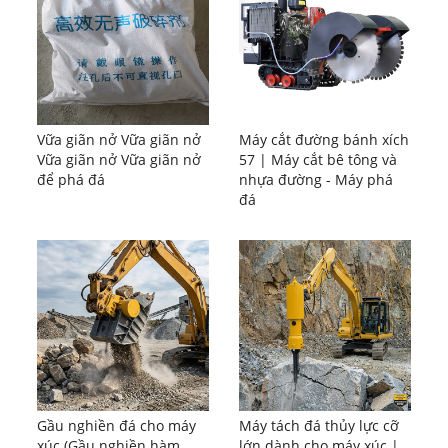
Vữa giãn nở Vữa giãn nở
Máy cắt đường bánh xích
Vữa giãn nở Vữa giãn nở
57 | Máy cắt bê tông và
để phá đá
nhựa đường - Máy phá
đá
Gầu nghiền đá cho máy
Máy tách đá thủy lực cỡ
xúc (Gầu nghiền hàm
lớn dành cho máy xúc |