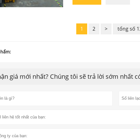
1
2
>
tổng số 1
phẩm:
ận giá mới nhất? Chúng tôi sẽ trả lời sớm nhất c