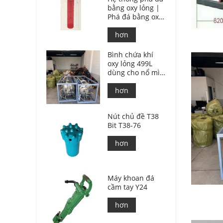
bằng oxy lỏng |
Phá đá bằng oxy
lỏng trong khai
thác mỏ
hơn
Bình chứa khí
oxy lỏng 499L
dùng cho nổ mìn
đá.
hơn
Nút chủ đề T38
Bit T38-76
hơn
Máy khoan đá
cầm tay Y24
hơn