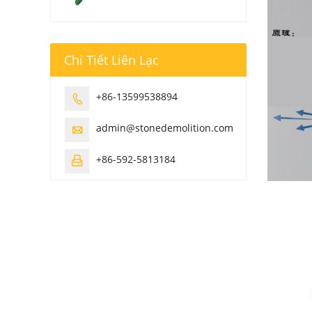
Chi Tiết Liên Lạc
+86-13599538894

admin@stonedemolition.com

+86-592-5813184
