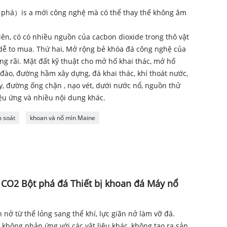
phá）is a mới công nghệ mà có thể thay thế không âm
iên, có có nhiều nguồn của cacbon dioxide trong thô vật
là dễ to mua. Thứ hai, Mở rộng bẻ khóa đá công nghệ của
g rãi. Mặt đất kỹ thuật cho mở hố khai thác, mở hố
đào, đường hầm xây dựng, đá khai thác, khí thoát nước,
y, đường ống chặn , nạo vét, dưới nước nổ, nguồn thử
ệu ứng và nhiều nội dung khác.
m soát
khoan và nổ mìn Maine
 CO2 Bột phá đá Thiết bị khoan đá Máy nổ
 nở từ thể lỏng sang thể khí, lực giãn nở làm vỡ đá.
, không phản ứng với các vật liệu khác, không tạo ra sản