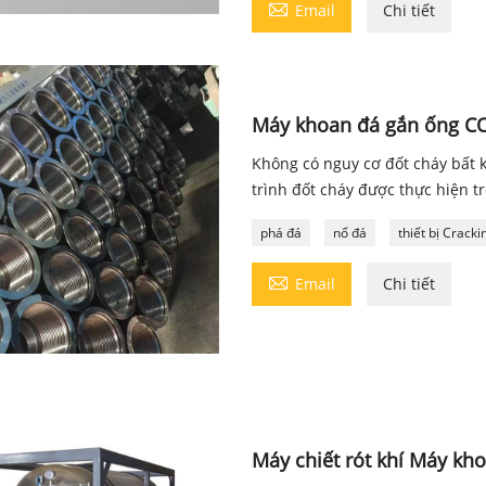

Email
Chi tiết
Máy khoan đá gắn ống C
Không có nguy cơ đốt cháy bất k
trình đốt cháy được thực hiện 
phá đá
nổ đá
thiết bị Crack

Email
Chi tiết
Máy chiết rót khí Máy k