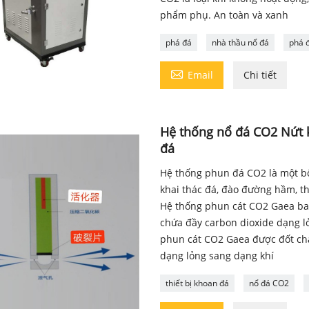
phẩm phụ. An toàn và xanh
phá đá
nhà thầu nổ đá
phá 

Email
Chi tiết
Hệ thống nổ đá CO2 Nứt k
đá
Hệ thống phun đá CO2 là một bộ
khai thác đá, đào đường hầm, th
Hệ thống phun cát CO2 Gaea bao
chứa đầy carbon dioxide dạng lỏ
phun cát CO2 Gaea được đốt chá
dạng lỏng sang dạng khí
thiết bị khoan đá
nổ đá CO2