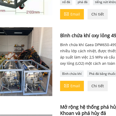
nổ đá
phá đá
tiếng nứt khôn

Email
Chi tiết
Bình chứa khí oxy lỏng 4
Bình chứa khí Gaea DPW650-499-
nhiều lớp cách nhiệt, được thiết
áp suất làm việc 2,5 MPa và cấu
oxy lỏng (LO2) một cách an toàn
Bình chứa khí
Phá đá bằng thuốc

Email
Chi tiết
Mở rộng hệ thống phá hủ
Khoan và phá hủy đá