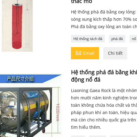
thác mỏ
Hệ thống phá đá bằng oxy lỏng:
sóng xung kích thấp hơn 70% so
Phá đá bằng oxy lỏng an toàn ch
Hệ thống tách đá
phá đá
nổ

Email
Chi tiết
Hệ thống phá đá bằng khí
động nổ đá
Liaoning Gaea Rock là một nhó
hơn mười năm kinh nghiệm tron
toàn không chứa hóa chất và thâ
pháp phun khí an toàn, hiệu quả
mà còn cho nhiều quốc gia trên 
tìm hiểu thêm.