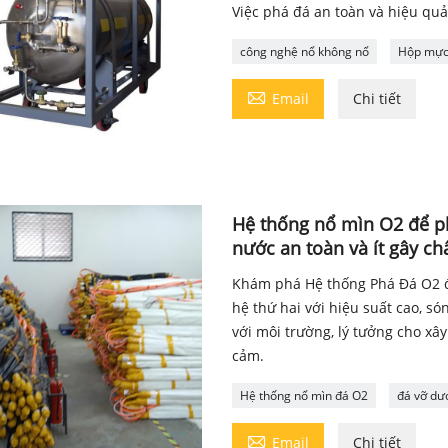
Việc phá đá an toàn và hiệu quả 
công nghệ nổ không nổ
Hộp mực 

Email
Chi tiết
Hệ thống nổ mìn O2 để p
nước an toàn và ít gây c
Khám phá Hệ thống Phá Đá O2 đ
hệ thứ hai với hiệu suất cao, s
với môi trường, lý tưởng cho xâ
cảm.
Hệ thống nổ mìn đá O2
đá vỡ dư

Email
Chi tiết