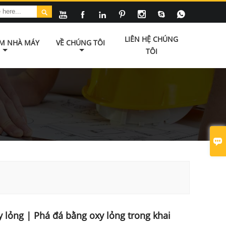








LIÊN HỆ CHÚNG
ÃM NHÀ MÁY
VỀ CHÚNG TÔI
TÔI

 lỏng | Phá đá bằng oxy lỏng trong khai