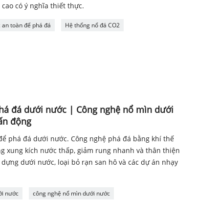
cao có ý nghĩa thiết thực.
an toàn để phá đá
Hệ thống nổ đá CO2
há đá dưới nước | Công nghệ nổ mìn dưới
hấn động
ể phá đá dưới nước. Công nghệ phá đá bằng khí thế
óng xung kích nước thấp, giảm rung nhanh và thân thiện
y dựng dưới nước, loại bỏ rạn san hô và các dự án nhạy
ới nước
công nghệ nổ mìn dưới nước