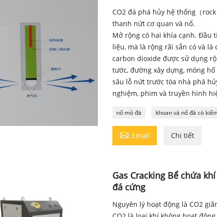
CO2 đá phá hủy hệ thống（rock 
thanh nứt cơ quan và nổ.
Mở rộng có hai khía cạnh. Đầu t
liệu, mà là rộng rãi sẵn có và 
carbon dioxide được sử dụng rộn
tước, đường xây dựng, móng hố 
sâu lỗ nứt trước tòa nhà phá hủ
nghiệm, phim và truyền hình hi
nổ mỏ đá
khoan và nổ đá có kiể

Email
Chi tiết
Gas Cracking Bể chứa khí
đá cứng
Nguyên lý hoạt động là CO2 giãn
CO2 là loại khí không hoạt động