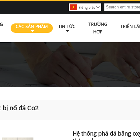
tiếng việt

G
TRƯỜNG
CÁC SẢN PHẨM
TIN TỨC
TRIỂN L
HỢP
t bị nổ đá Co2
Hệ thống phá đá bằng oxy