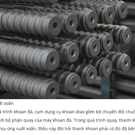
ất xoắn
á trình khoan đá, cụm dụng cụ khoan (bao gồm bộ chuyển đổi chuô
ởi bộ phận quay của máy khoan đá. Trong quá trình quay, thanh k
hịu ứng suất xoắn. ​​Điều này đòi hỏi thanh khoan phải có đủ độ b