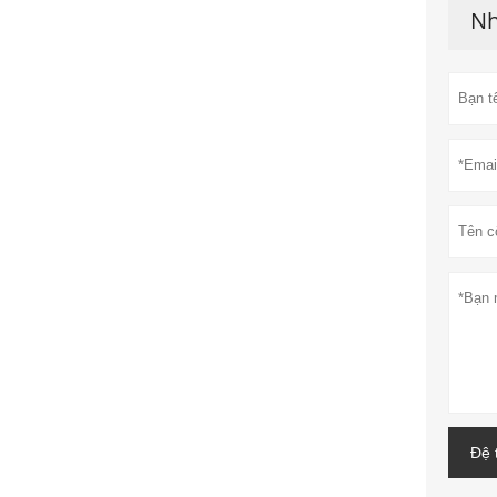
Nh
Đệ 