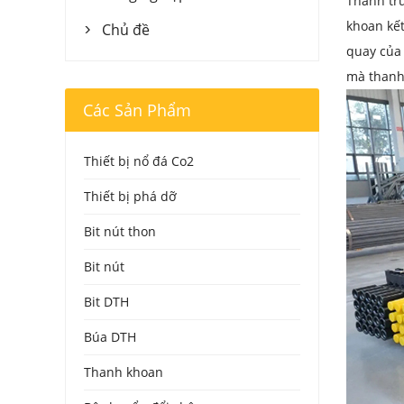
Thanh tru
khoan kết
Chủ đề

quay của 
mà thanh 
Các Sản Phẩm
Thiết bị nổ đá Co2
Thiết bị phá dỡ
Bit nút thon
Bit nút
Bit DTH
Búa DTH
Thanh khoan