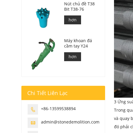
Nút chủ đề T38
Bit T38-76
hơn
Máy khoan đá
cầm tay Y24
hơn
Chi Tiết Liên Lạc
3 Ứng su
+86-13599538894

Trong qu
và quay b
admin@stonedemolition.com

đó phải c