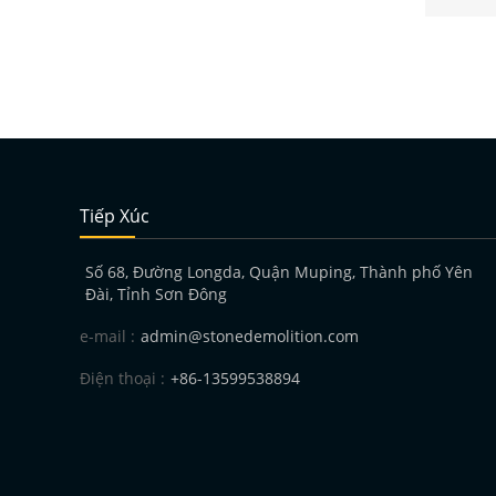
Tiếp Xúc
Số 68, Đường Longda, Quận Muping, Thành phố Yên
Đài, Tỉnh Sơn Đông
e-mail :
admin@stonedemolition.com
Điện thoại :
+86-13599538894