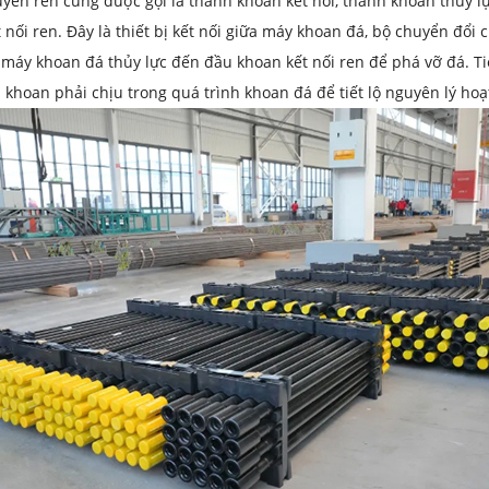
yền ren cũng được gọi là thanh khoan kết nối, thanh khoan thủy l
 nối ren. Đây là thiết bị kết nối giữa máy khoan đá, bộ chuyển đổ
máy khoan đá thủy lực đến đầu khoan kết nối ren để phá vỡ đá. Ti
khoan phải chịu trong quá trình khoan đá để tiết lộ nguyên lý ho