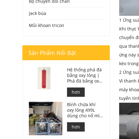
Bộ chuyển đổi chân
Jack búa
1 Ứng suấ
Mũi khoan tricon
Khi thực 
chuyển đ
qua thanh
Sản Phẩm Nổi Bật
ứng này s
kéo trong
Hệ thống phá đá
2 Ứng su
bằng oxy lỏng |
Phá đá bằng oxy
Vì thanh 
lỏng trong khai
máy khoan
thác mỏ
hơn
tuyến tín
Bình chứa khí
oxy lỏng 499L
dùng cho nổ mìn
đá.
hơn