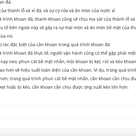
an đá.
của thành lỗ và xỉ đá, và sự cọ rửa và ăn mòn của nước xỉ
 trình khoan đá, thanh khoan cũng sẽ chịu ma sát của thành lỗ và 
 tố bên ngoài này sẽ gây ra sự mài mòn và ăn mòn bề mặt của tha
của nó.
o tác đặc biệt của cần khoan trong quá trình khoan đá
 trình khoan đá thực tế, người vận hành cũng có thể gặp phải một
nạy neo, phun cát bề mặt nhẵn, mũi khoan bị kẹt, rút ​​và kéo khoa
ao hơn về hiệu suất toàn diện của cần khoan. Ví dụ, trong quá trì
hơn; trong quá trình phun cát bề mặt nhẵn, cần khoan cần chịu đượ
kẹt hoặc bị kéo, cần khoan cần chịu được ứng suất kéo lớn hơn.