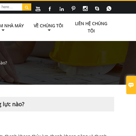








LIÊN HỆ CHÚNG
ÃM NHÀ MÁY
VỀ CHÚNG TÔI
TÔI
nào?

g lực nào?