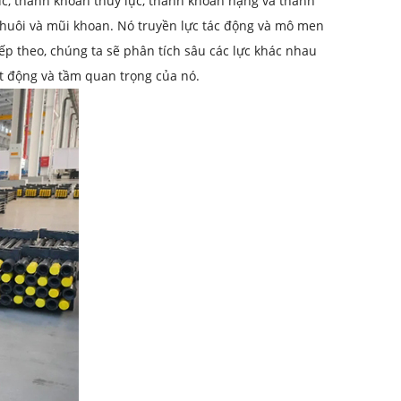
ực, thanh khoan thủy lực, thanh khoan nặng và thanh
i chuôi và mũi khoan. Nó truyền lực tác động và mô men
ếp theo, chúng ta sẽ phân tích sâu các lực khác nhau
ạt động và tầm quan trọng của nó.