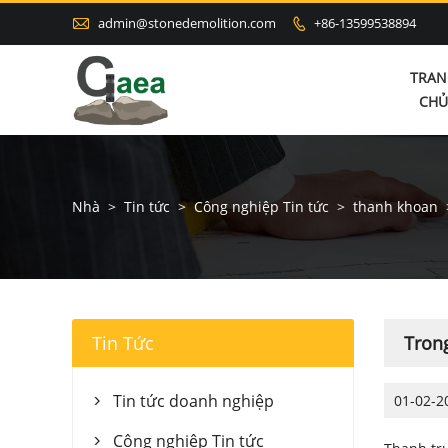

admin@stonedemolition.com
+86-13599538894

TRAN
CHỦ
Nhà
>
Tin tức
>
Công nghiệp Tin tức
>
thanh khoan
Tin Tức
Trong
Tin tức doanh nghiệp
01-02-2

Công nghiệp Tin tức
