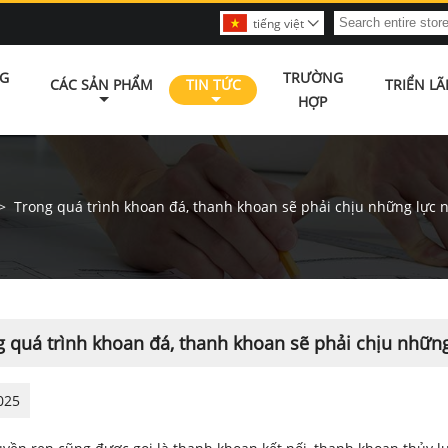
tiếng việt

G
TRƯỜNG
CÁC SẢN PHẨM
TIN TỨC
TRIỂN L
HỢP
>
Trong quá trình khoan đá, thanh khoan sẽ phải chịu những lực 
 quá trình khoan đá, thanh khoan sẽ phải chịu nhữn
025