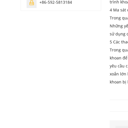
trình kho
+86-592-5813184

4 Ma sát 
Trong quá
Những yếu
sử dụng 
5 Các tha
Trong quá
khoan để 
yêu cầu c
xoắn lớn 
khoan bị 