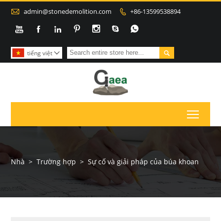

admin@stonedemolition.com
+86-13599538894









tiếng việt

Toggl
Nhà
>
Trường hợp
>
Sự cố và giải pháp của búa khoan